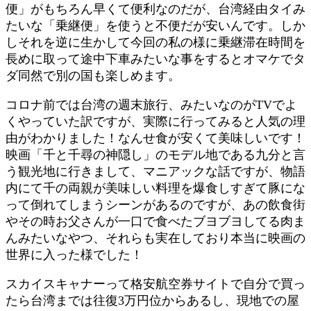
便」がもちろん早くて便利なのだが、台湾経由タイみ
たいな「乗継便」を使うと不便だが安いんです。しか
しそれを逆に生かして今回の私の様に乗継滞在時間を
長めに取って途中下車みたいな事をするとオマケでタ
ダ同然で別の国も楽しめます。
コロナ前では台湾の週末旅行、みたいなのがTVでよ
くやっていた訳ですが、実際に行ってみると人気の理
由がわかりました！なんせ食が安くて美味しいです！
映画「千と千尋の神隠し」のモデル地である九分と言
う観光地に行きまして、マニアックな話ですが、物語
内にて千の両親が美味しい料理を爆食しすぎて豚にな
って倒れてしまうシーンがあるのですが、あの飲食街
やその時お父さんが一口で食べたブヨブヨしてる肉ま
んみたいなやつ、それらも実在しており本当に映画の
世界に入った様でした！
スカイスキャナーって格安航空券サイトで自分で買っ
たら台湾までは往復3万円位からあるし、現地での屋