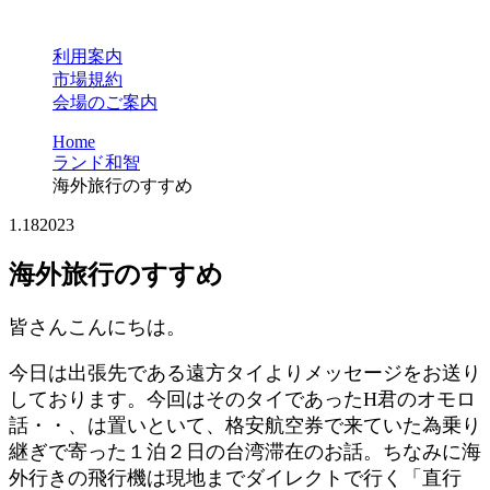
利用案内
市場規約
会場のご案内
Home
ランド和智
海外旅行のすすめ
1.18
2023
海外旅行のすすめ
皆さんこんにちは。
今日は出張先である遠方タイよりメッセージをお送り
しております。今回はそのタイであったH君のオモロ
話・・、は置いといて、格安航空券で来ていた為乗り
継ぎで寄った１泊２日の台湾滞在のお話。ちなみに海
外行きの飛行機は現地までダイレクトで行く「直行