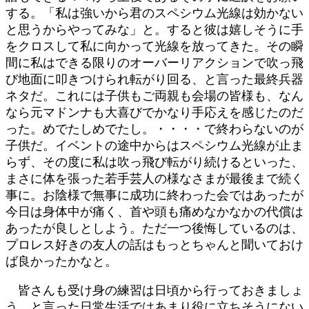
する。「私は強いから君のスペシウム光線は効かない
と思うからやってみな」と。すると彼は嬉しそうに手
をクロスして私に向かって光線を放ってきた。その瞬
間に私はできる限りのオーバーリアクションで吹っ飛
び地面に叩きつけられ転がり回る、と言った最終兵器
ネタだ。これには子供もご両親も会場の皆様も、なん
なら元マドンナも大喜びでかなり手応えを感じたのだ
った。めでたしめでたし。・・・・で終わらないのが
子供だ。イベントの途中からはスペシウム光線が止ま
らず、その度に私は吹っ飛び転がり続けるといった、
まさに体を張った若手芸人の様なさまが最後まで続く
事に。お陰様で無事に成功に終わった会ではあったが
今日は身体中が痛く、首や頭も痛めなかなかの代償は
あったが良しとしよう。ただ一つ後悔しているのは、
プロレス好きの友人の話はもっとちゃんと聞いておけ
ば良かったかなと。
皆さんも受け身の練習は日頃から行っておきましょ
う、と言った日常生活ではあまり役に立ちそうにない