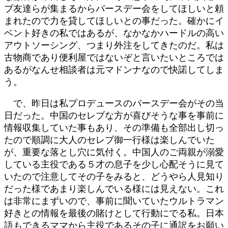
ブ友達らが集まるからバースデー会をしてほしいと頼
まれたので力を貸してほしいとの事だった。確かにイ
ベント好きの私ではあるが、なかなかハードルの高い
アウトソーシング、つまり外注をしてきたのだ。私は
古物商であり便利屋ではないぞと言いたいところでは
あるがなんせ相談者は元マドンナなので快諾してしま
う。
で、
昨日は私プロデュースのバースデー会がその当
日だった。中国のセレブな方が喜びそうな事を事前に
情報収集していた事もあり、その準備も全部出し切っ
たので順調に大人のセレブ御一行様は楽しんでいた
が、重要な落とし穴に気付く。中国人のご両親が溺愛
している主役である５才の息子を少し心配そうに見て
いたので注意してその子をみると、どうやら人見知り
だった様であまり楽しんでいる様には見えない。これ
は非常にまずいので、事前に聞いていたウルトラマン
好きとの情報を最後の賭けとして行動にでる私。日本
語もできるママから主役であるその子に通訳をお願い