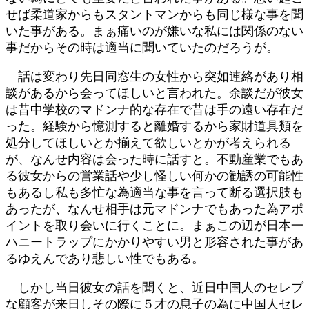
せば柔道家からもスタントマンからも同じ様な事を聞
いた事がある。まぁ痛いのが嫌いな私には関係のない
事だからその時は適当に聞いていたのだろうが。
話は変わり先日同窓生の女性から突如連絡があり相
談があるから会ってほしいと言われた。余談だが彼女
は昔中学校のマドンナ的な存在で昔は手の遠い存在だ
った。経験から憶測すると離婚するから家財道具類を
処分してほしいとか揃えて欲しいとかが考えられる
が、なんせ内容は会った時に話すと。不動産業でもあ
る彼女からの営業話や少し怪しい何かの勧誘の可能性
もあるし私も多忙な為適当な事を言って断る選択肢も
あったが、なんせ相手は元マドンナでもあった為アポ
イントを取り会いに行くことに。まぁこの辺が日本一
ハニートラップにかかりやすい男と形容された事があ
るゆえんであり悲しい性でもある。
しかし当日彼女の話を聞くと、近日中国人のセレブ
な顧客が来日しその際に５才の息子の為に中国人セレ