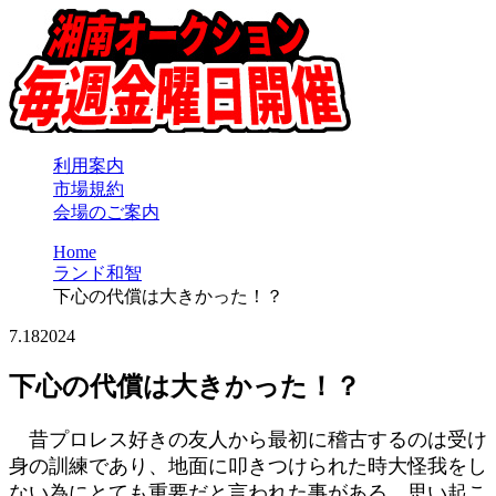
利用案内
市場規約
会場のご案内
Home
ランド和智
下心の代償は大きかった！？
7.18
2024
下心の代償は大きかった！？
昔プロレス好きの友人から最初に稽古するのは受け
身の訓練であり、地面に叩きつけられた時大怪我をし
ない為にとても重要だと言われた事がある。思い起こ