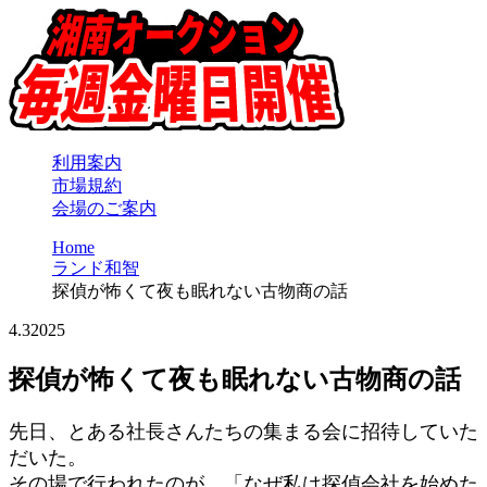
利用案内
市場規約
会場のご案内
Home
ランド和智
探偵が怖くて夜も眠れない古物商の話
4.3
2025
探偵が怖くて夜も眠れない古物商の話
先日、とある社長さんたちの集まる会に招待していた
だいた。
その場で行われたのが、「なぜ私は探偵会社を始めた