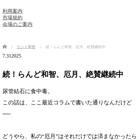
利用案内
市場規約
会場のご案内
Home
ランド和智
続！らんど和智、厄月、絶賛継続中
7.31
2025
続！らんど和智、厄月、絶賛継続中
尿管結石に食中毒。
この話は、ここ最近コラムで書いた通りなんだけど
──
どうやら、私の“厄月”はそれだけでは済まなかったら