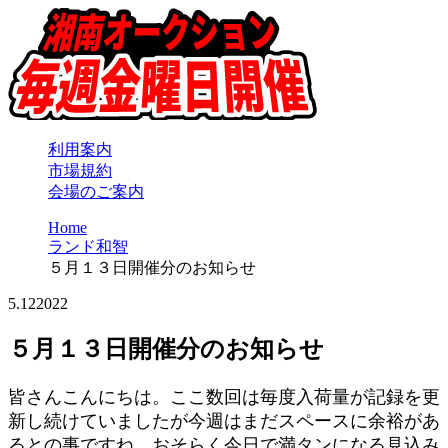
利用案内
市場規約
会場のご案内
Home
ランド和智
５月１３日開催分のお知らせ
5.12
2022
５月１３日開催分のお知らせ
皆さんこんにちは。ここ数回は毎度入荷量が記録を更
新し続けていましたが今週はまだスペースに余裕があ
るとの事ですね。おそらく今日で満タンになる見込み